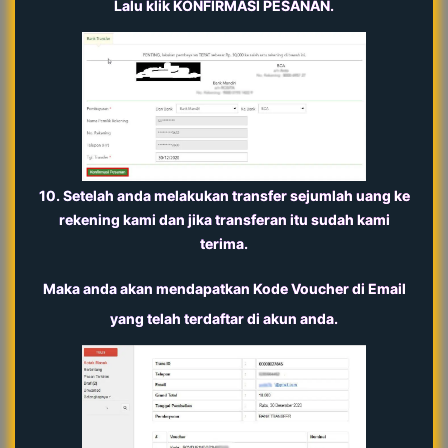
Lalu klik KONFIRMASI PESANAN.
10. Setelah anda melakukan transfer sejumlah uang ke
rekening kami dan jika transferan itu sudah kami
terima.
Maka anda akan mendapatkan Kode Voucher di Email
yang telah terdaftar di akun anda.