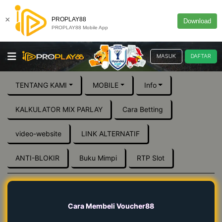
×
PROPLAY88
Download
PROPLAY88 Mobile App
MASUK
DAFTAR
TENTANG KAMI
MOBILE
Info
KALKULATOR MIX PARLAY
Cara Betting
video-website
LINK ALTERNATIF
ANTI-BLOKIR
Buku Mimpi
RTP Slot
Cara Membeli Voucher88