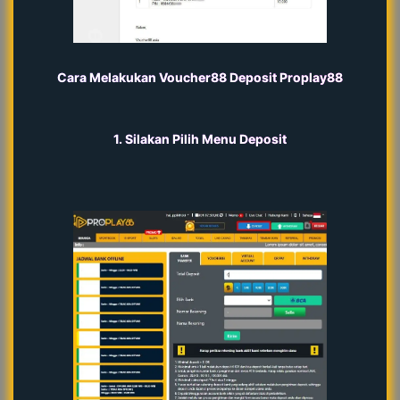
Cara Melakukan Voucher88 Deposit Proplay88
1. Silakan Pilih Menu Deposit