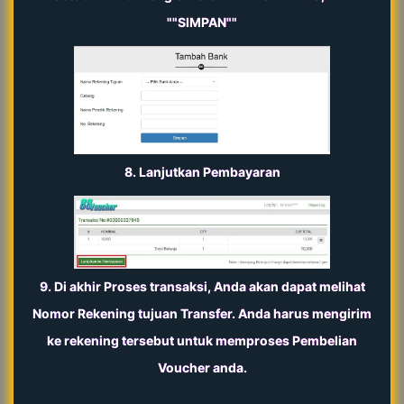
""SIMPAN""
8. Lanjutkan Pembayaran
9. Di akhir Proses transaksi, Anda akan dapat melihat
Nomor Rekening tujuan Transfer. Anda harus mengirim
ke rekening tersebut untuk memproses Pembelian
Voucher anda.