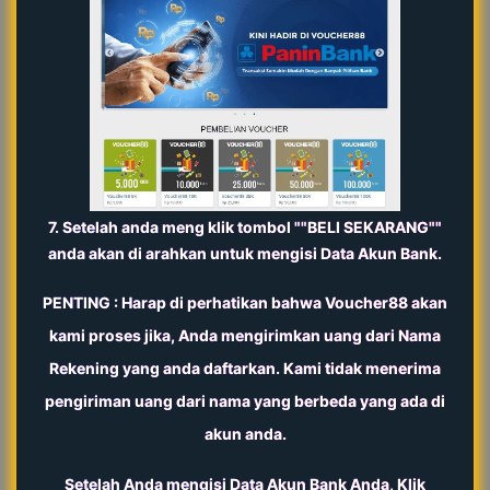
7. Setelah anda meng klik tombol ""BELI SEKARANG""
anda akan di arahkan untuk mengisi Data Akun Bank.
PENTING : Harap di perhatikan bahwa Voucher88 akan
kami proses jika, Anda mengirimkan uang dari Nama
Rekening yang anda daftarkan. Kami tidak menerima
pengiriman uang dari nama yang berbeda yang ada di
akun anda.
Setelah Anda mengisi Data Akun Bank Anda, Klik