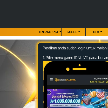
TENTANG KAMI
MOBILE
INFO
Pastikan anda sudah login untuk melan
1. Pilih menu game IDNLIVE pada ber