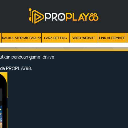
KALKULATOR MIX PARLAY
CARA BETTING
VIDEO-WEBSITE
LINK ALTERNATIF
jutkan panduan game idnlive
anda PROPLAY88.