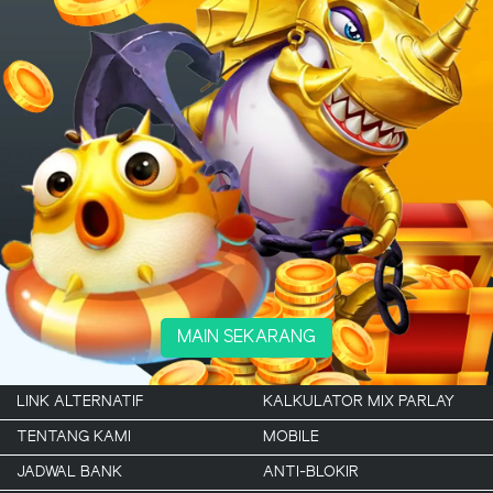
MAIN SEKARANG
LINK ALTERNATIF
KALKULATOR MIX PARLAY
TENTANG KAMI
MOBILE
JADWAL BANK
ANTI-BLOKIR