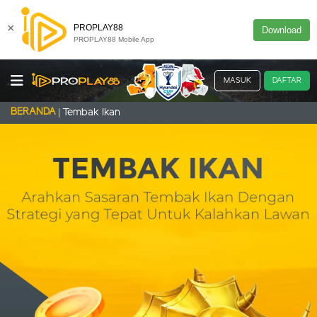
×
PROPLAY88
Download
PROPLAY88 Mobile App
MASUK
DAFTAR
BERANDA
Tembak Ikan